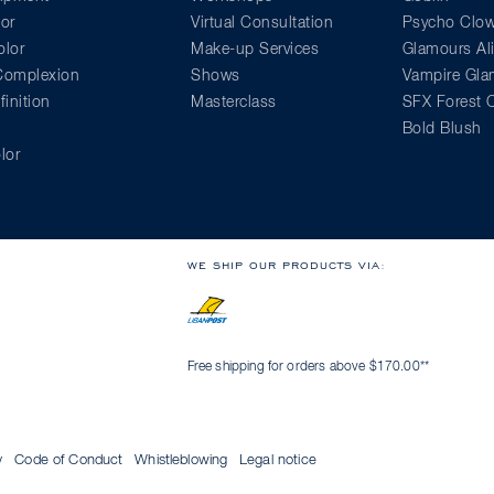
or
Virtual Consultation
Psycho Clo
lor
Make-up Services
Glamours Al
 Complexion
Shows
Vampire Gl
inition
Masterclass
SFX Forest C
Bold Blush
lor
WE SHIP OUR PRODUCTS VIA:
Free shipping for orders above $170.00**
y
Code of Conduct
Whistleblowing
Legal notice