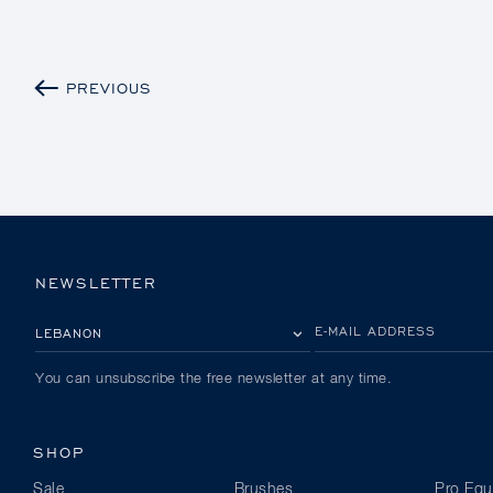
PREVIOUS
NEWSLETTER
PLEASE SELECT YOUR COUNTRY
E-MAIL ADDRESS
You can unsubscribe the free newsletter at any time.
SHOP
Sale
Brushes
Pro Equ