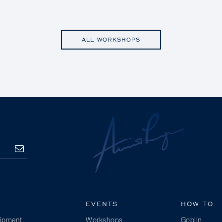
ALL WORKSHOPS
SUBSCRIBE
EVENTS
HOW TO
ipment
Workshops
Goblin