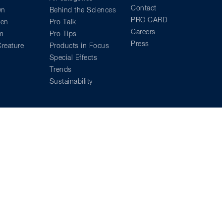
Contact
wn
Behind the Sciences
PRO CARD
ien
Pro Talk
Careers
am
Pro Tips
Press
reature
Products in Focus
Special Effects
Trends
Sustainability