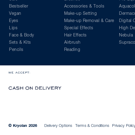
Bestseller
Accessories & Tools
Aquacol
Vegan
Make-up Setting
Dermaco
Eyes
Make-up Removal & Care
Digital
Lips
Special Effects
High Def
Face & Body
Hair Effects
Nebula
Sets & Kits
Airbrush
Supraco
Pencils
Reading
WE ACCEPT:
© Kryolan 2026
Delivery Options
Terms & Conditions
Privacy Polic