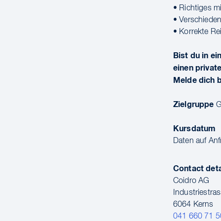
• Richtiges m
• Verschiede
• Korrekte Re
Bist du in 
einen privat
Melde dich b
Zielgruppe
G
Kursdatum
Daten auf Anf
Contact deta
Coidro AG
Industriestra
6064 Kerns
041 660 71 5