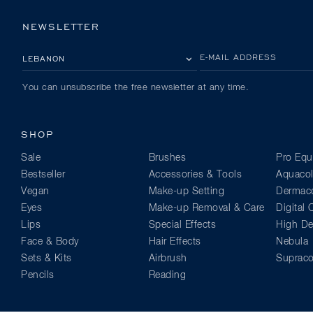
NEWSLETTER
PLEASE SELECT YOUR COUNTRY
E-MAIL ADDRESS
You can unsubscribe the free newsletter at any time.
SHOP
Sale
Brushes
Pro Equ
Bestseller
Accessories & Tools
Aquacol
Vegan
Make-up Setting
Dermaco
Eyes
Make-up Removal & Care
Digital
Lips
Special Effects
High Def
Face & Body
Hair Effects
Nebula
Sets & Kits
Airbrush
Supraco
Pencils
Reading