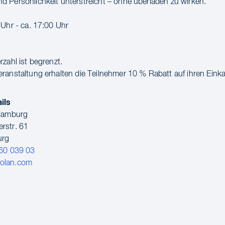
 Persönlichkeit unterstreicht – ohne überladen zu wirken.
 Uhr - ca. 17:00 Uhr
zahl ist begrenzt.
ranstaltung erhalten die Teilnehmer 10 % Rabatt auf ihren Einka
ils
 Hamburg
rstr. 61
urg
60 039 03
olan.com