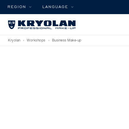
REGION
LANGUAGE
Kryolan
›
Workshops
›
Business Make-up