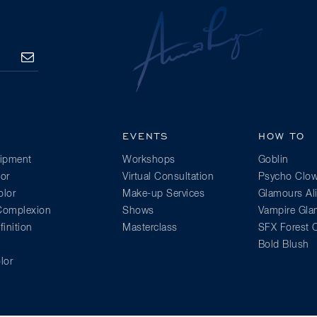
SUBSCRIBE
EVENTS
HOW TO
ipment
Workshops
Goblin
or
Virtual Consultation
Psycho Clo
lor
Make-up Services
Glamours Al
 Complexion
Shows
Vampire Gl
inition
Masterclass
SFX Forest C
Bold Blush
lor